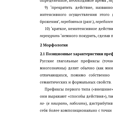
определенное, необходимое время’,
пе
9) ‘прекратить действие, назва
интенсивного осуществления этого 
брожения’,
перебояться
(разг.),
переболе
10) ‘краткое, неинтенсивное действ
перекурить
‘немного покурить, сделав п
2
Морфология
2.1
Позиционные характеристики пре
Русские глагольные префиксы (точн
многозначны) делят обычно (как мин
отличающихся, помимо собственно
семантических и формальных свойств.
Префиксы первого типа («внешние»,
они выражают «способы действия»), т
по
- (
в поиграть
,
побегать
), дистрибут
себя более композиционально с точки