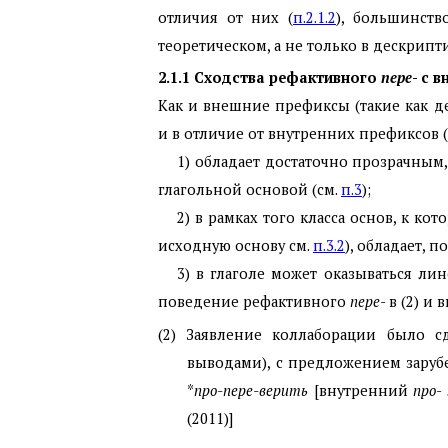
отличия от них (
п.2.1.2
), большинств
теоретическом, а не только в дескрипти
2.1.1
Сходства рефактивного
пере
- с 
Как и внешние префиксы (такие как
и в отличие от внутренних префиксов 
1) обладает достаточно прозрачным
глагольной основой (см.
п.3
);
2) в рамках того класса основ, к к
исходную основу см.
п.3.2
), обладает,
3) в глаголе может оказываться ли
поведение рефактивного
пере
- в (2) и
(2) Заявление коллаборации было 
выводами), с предложением зару
*
про-пере-верить
[внутренний
про
-
(2011)]