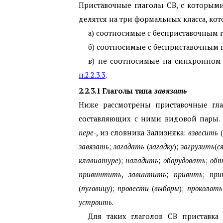
Приставочные глаголы СВ, с которым
делятся на три формальных класса, ко
а) соотносимые с бесприставочным 
б) соотносимые с бесприставочным 
в) не соотносимые на синхронном
п.2.2.3.3
.
2.2.3.1
Глаголы типа
завязать
Ниже рассмотрены приставочные гла
составляющих с ними видовой пары. С
пере
-, из словника Зализняка:
взвесить
(
завязать
;
загадать
(
загадку
);
загрузить
(
с
клавиатуре
);
наладить
;
оборудовать
;
обт
привинтить
,
завинтить
;
привить
;
при
(
пуговицу
);
провести
(
выборы
);
проколот
устроить
.
Для таких глаголов СВ приставка