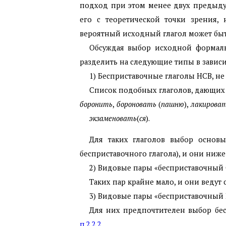
подход при этом менее двух предыду
его с теоретической точки зрения,
вероятный исходный глагол может быт
Обсуждая выбор исходной формал
разделить на следующие типы в зависи
1) Бесприставочные глаголы НСВ, 
Список подобных глаголов, дающих
боронить
,
бороновать
(
пашню
),
лакирова
экзаменовать
(
ся
).
Для таких глаголов выбор основы
бесприставочного глагола), и они ниже
2) Видовые пары «бесприставочный 
Таких пар крайне мало, и они ведут 
3) Видовые пары «бесприставочный 
Для них предпочтителен выбор бес
п.2.2.2
.