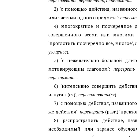
перекочевать
,
перелететь
,
переплыть
...
2) ‘с помощью действия, названно
или частями одного предмета’:
пересы
4) многократное и поочередное 
совершенного всеми или многими 
‘проглотить поочередно всё, многое’,
угощенье
).
5) ‘с нежелательно большой длит
мотивирующим глаголом’:
перегреть
перекормить
...
6) ‘интенсивно совершить действ
испугать(ся)’,
переволновать
(
ся
)...
7) ‘с помощью действия, названног
же действия’:
переиграть
(разг.) ‘превзо
8) ‘распространить действие, н
необходимый или заранее обусло