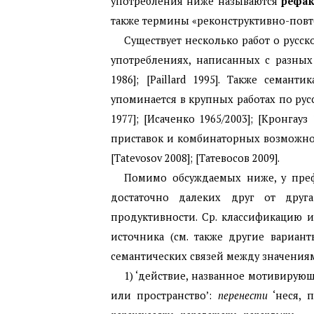
употребления ниже называются
рефа
также термины «реконструктивно-повт
Существует несколько работ о русс
употреблениях, написанных с разных те
1986]; [Paillard 1995]. Также семанти
упоминается в крупных работах по рус
1977]; [Исаченко
1965/2003]; [Кронгау
приставок и комбинаторных возможно
[
Tatevosov
2008]; [Татевосов 2009].
Помимо обсуждаемых ниже, у пр
достаточно далеких друг от дру
продуктивности. Ср. классификацию и
источника (см.
также другие вариан
семантических связей между значениями в
1) ‘действие, названное мотивирующ
или пространство’:
перенести
‘неся, п