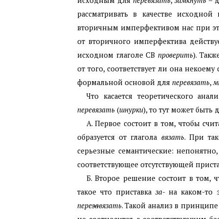
исходным для
перевязать
,
замкнуть
– 
рассматривать в качестве исходной
вторичным имперфективом нас при это
от вторичного имперфектива действуе
исходном глаголе СВ
проверить
). Так
от того, соответствует ли она некоем
формальной основой для
перевязать
,
м
Что касается теоретического ана
перевязать
(
шнурки
), то тут может быть
А. Первое состоит в том, чтобы счит
образуется от глагола
вязать
. При та
серьезные семантические: непонятно,
соответствующее отсутствующей прист
Б. Второе решение состоит в том, 
такое что приставка
за
- на каком-то 
пере
за
вязать
. Такой анализ в принципе