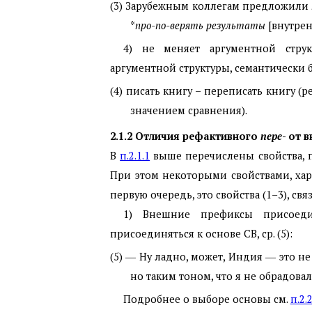
(3) Зарубежным коллегам предложили
*
про-по-верять результаты
[внутре
4)
не меняет аргументной стру
аргументной структуры, семантически 
(4) писать книгу – переписать книгу 
значением сравнения).
2.1.2
Отличия рефактивного
пере
- от 
В
п.2.1.1
выше перечислены свойства,
При этом некоторыми свойствами, ха
первую очередь, это свойства (1–3), с
1) Внешние префиксы присоед
присоединяться к основе СВ, ср. (5):
(5) ― Ну ладно, может, Индия ― это н
но таким тоном, что я не обрадовался
Подробнее о выборе основы см.
п.2.