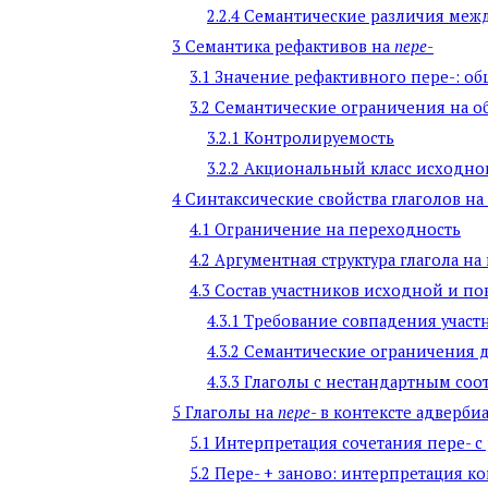
2.2.4
Семантические различия межд
3
Семантика рефактивов на
пере
-
3.1
Значение рефактивного пере-: о
3.2
Семантические ограничения на об
3.2.1
Контролируемость
3.2.2
Акциональный класс исходного
4
Синтаксические свойства глаголов на
4.1
Ограничение на переходность
4.2
Аргументная структура глагола на
4.3
Состав участников исходной и по
4.3.1
Требование совпадения участ
4.3.2
Семантические ограничения д
4.3.3
Глаголы с нестандартным соо
5
Глаголы на
пере
- в контексте адверб
5.1
Интерпретация сочетания пере- 
5.2
Пере- + заново: интерпретация к