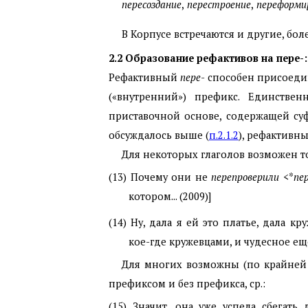
пересоздание
,
перестроение
,
переформи
В Корпусе встречаются и другие, бол
2.2
Образование рефактивов на
пере
-
Рефактивный
пере
- способен присоеди
(«внутренний») префикс. Единстве
приставочной основе, содержащей с
обсуждалось выше (
п.2.1.2
), рефактивн
Для некоторых глаголов возможен т
(13) Почему они не
перепроверили
<*
пе
котором... (2009)]
(14) Ну, дала я ей это платье, дала кр
кое-где кружевцами, и чудесное еще
Для многих возможны (по крайней
префиксом и без префикса, ср.:
(15) Значит, она уже успела сбегать