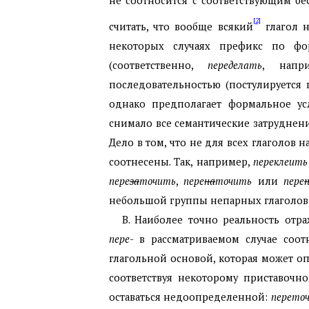
не соотносится с соответствующим б
[2]
считать, что вообще всякий
глагол 
некоторых случаях префикс по фо
(соответственно,
переделать
, нап
последовательностью (постулируется
однако предполагает формальное у
снимало все семантические затруднени
Дело в том, что не для всех глаголов н
соотнесены. Так, например,
переклеить
пере
за
точить
,
пере
на
точить
или
пере
небольшой группы непарных глаголов
В. Наиболее точно реальность отр
пере
- в рассматриваемом случае соо
глагольной основой, которая может оп
соответствуя некоторому приставочно
оставаться недоопределенной:
перето