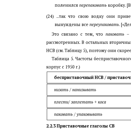
поленился
перепаковать
коробку. [В
(24) ...так что свою водку они при
вынуждены все
переупаковать
. [«Де
Это связано с тем, что
паковать –
рассмотренных. В остальных вторичны
НСВ (см. Таблицу 5), поэтому они скор
Таблица 5. Частоты бесприставочно
корпус с 1950 г.)
бесприставочный НСВ / приставо
низать
/
нанизывать
плести
/
заплетать + коса
паковать
/
упаковывать
2.2.3
Приставочные глаголы СВ