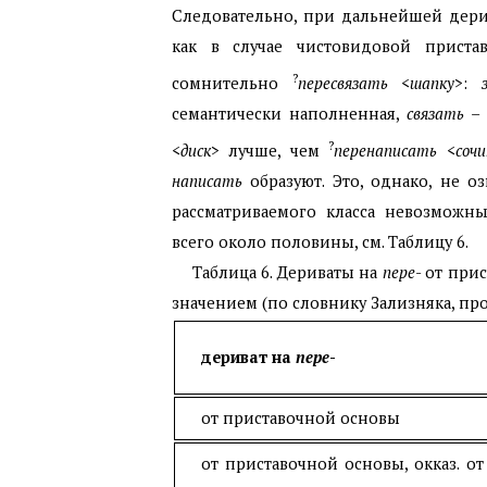
Следовательно, при дальнейшей дер
как в случае чистовидовой приста
?
сомнительно
пересвязать
<
шапку
>:
семантически наполненная,
связать
– 
?
<
диск
> лучше, чем
перенаписать
<
сочи
написать
образуют. Это, однако, не о
рассматриваемого класса невозможны
всего около половины, см. Таблицу 6.
Таблица 6. Дериваты на
пере
- от при
значением (по словнику Зализняка, пр
дериват на
пере
-
от приставочной основы
от приставочной основы, окказ. о