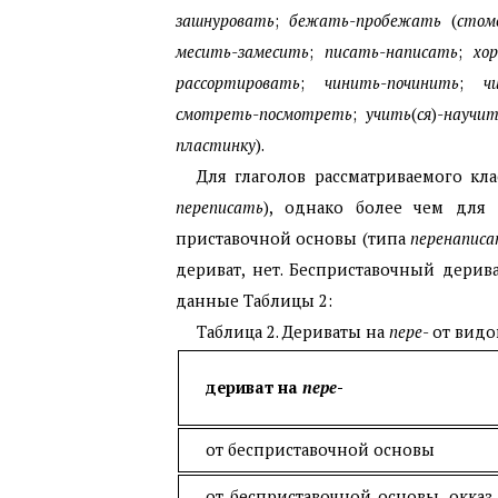
зашнуровать
;
бежать-пробежать
(
стом
месить-замесить
;
писать-написать
;
хор
рассортировать
;
чинить-починить
;
чит
смотреть-посмотреть
;
учить
(
ся
)
-научит
пластинку
).
Для глаголов рассматриваемого кл
переписать
), однако более чем для
приставочной основы (типа
перенапис
дериват, нет. Бесприставочный дерив
данные Таблицы 2:
Таблица 2. Дериваты на
пере
- от вид
дериват на
пере
-
от бесприставочной основы
от бесприставочной основы, окказ