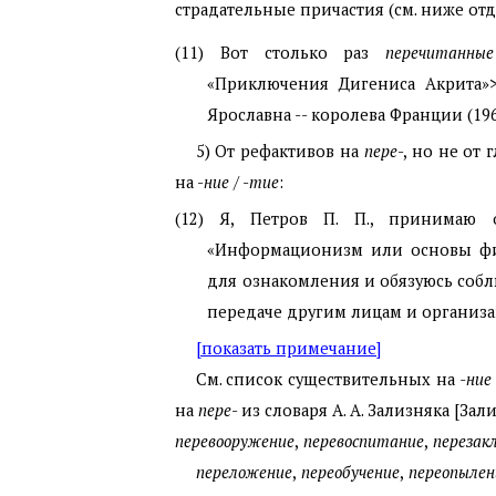
страдательные причастия (см. ниже от
(11) Вот столько раз
перечитанные
«Приключения Дигениса Акрита»>,
Ярославна -- королева Франции (196
5) От рефактивов на
пере
-, но не от
на -
ние
/ -
тие
:
(12) Я, Петров П. П., принимаю 
«Информационизм или основы фил
для ознакомления и обязуюсь собл
передаче другим лицам и организация
[показать примечание]
См. список существительных на
-ни
на
пере
- из словаря А. А. Зализняка [Зал
перевооружение
,
перевоспитание
,
перезак
переложение
,
переобучение
,
переопылен