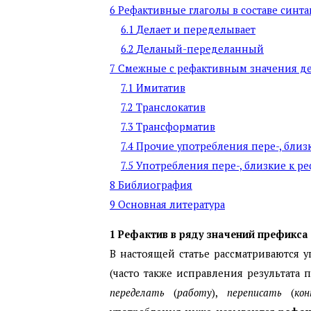
6
Рефактивные глаголы в составе синт
6.1
Делает и переделывает
6.2
Деланый-переделанный
7
Смежные с рефактивным значения д
7.1
Имитатив
7.2
Транслокатив
7.3
Трансформатив
7.4
Прочие употребления пере-, близ
7.5
Употребления пере-, близкие к 
8
Библиография
9
Основная литература
1
Рефактив в ряду значений префикса
В настоящей статье рассматриваются
(часто также исправления результата
переделать
(
работу
),
переписать
(
ко