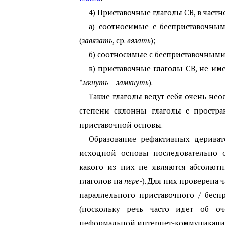
4) Приставочные глаголы СВ, в частн
а) соотносимые с бесприставочны
(
завязать
, ср.
вязать
);
б) соотносимые с бесприставочными 
в) приставочные глаголы СВ, не им
*
мкнуть – замкнуть
).
Такие глаголы ведут себя очень не
степени склонны глаголы с простра
приставочной основы.
Образование рефактивных деривато
исходной основы последовательно 
какого из них не являются абсолютн
глаголов на
пере
-). Для них проверена 
параллельного приставочного / бесп
(поскольку речь часто идет об оч
неформальной интернет-коммуникаци