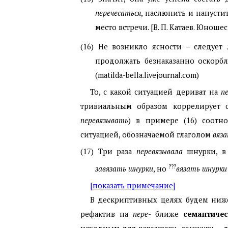
перечесаться
, наслюнить и напустит
место встречи. [В. П. Катаев. Юноше
(16) Не возникло ясности – следуе
продолжать безнаказанно оскорбл
(matilda-bella.livejournal.com)
То, с какой ситуацией дериват на
п
тривиальным образом коррелирует 
перевязывать
) в примере (16) соотн
ситуацией, обозначаемой глаголом
вяз
(17) Три раза
перевязывала
шнурки, в и
???
завязать шнурки
, но
вязать шнурки
[показать примечание]
В дескриптивных целях будем ниж
рефактив на
пере
- ближе
семантичес