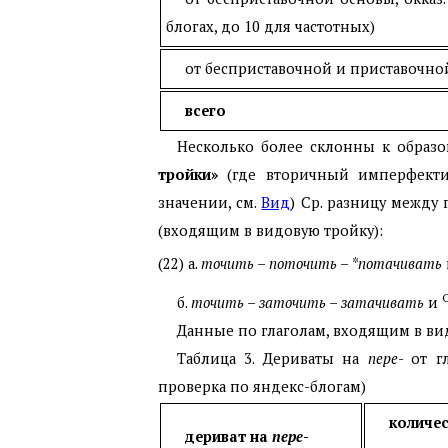
блогах, до 10 для частотных)
от бесприставочной и приставочно
всего
Несколько более склонны к образ
тройки»
(где вторичный имперфектив 
значении, см.
Вид
) Ср. разницу между
(входящим в видовую тройку):
(22) а.
точить – поточить – *потачивать
б.
точить – заточить – затачивать
и
Данные по глаголам, входящим в вид
Таблица 3. Дериваты на
пере
- от г
проверка по яндекс-блогам)
количе
дериват на
пере
-