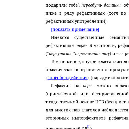
подарили тебе’,
переобуть ботинки
‘об
ниже в ряду рефактивных (хотя по 
рефактивных употреблений).
[показать примечание]
Имеются существенные семантич
рефактивным
пере
-. В частности, ре
(*
переупасть
, *
пересломать ногу
) и – за
Тем не менее, внутри класса глагол
практически неограниченно продукти
«
способов действия
» (наряду с инхоат
Рефактив на
пере
- можно образо
(приставочной или бесприставочно
тождественной основе НСВ (бесприста
для многих пар глаголов наблюдается 
вторичных имперфективов рефакти
[1]
интерпретацией СВ
).