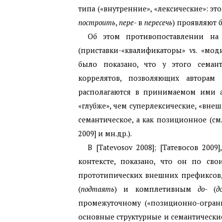
типа («внутренние», «лексические»: э
построить
,
пере
- в
пересечь
) проявляют 
Об этом противопоставлении на 
(приставки-«квалификаторы» vs. «мо
было показано, что у этого семан
коррелятов, позволяющих авторам 
располагаются в принимаемом ими а
«глубже», чем суперлексические, «вне
семантическое, а как позиционное (см.
2009] и мн.др.).
В [
Tatevosov
2008]; [Татевосов
2009
контексте, показано, что он по св
прототипических внешних префиксов,
(
подтаять
) и комплетивным
до
- (
д
промежуточному («позиционно-ограни
основные структурные и семантически