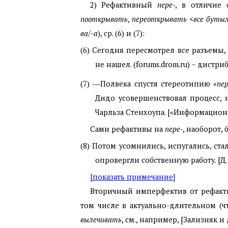
2)
Рефактивный
пере
-, в отличие
пооткрывать
,
переоткрывать
<
все буты
ва
/
-а
), ср. (6) и (7):
(6) Сегодня пересмотрел все разъемы,
не нашел. (forums.drom.ru) – дист
(7) ―Полвека спустя стереотипию «
пе
Дидо усовершенствовал процесс, 
Чарльза Стенхоупа. [«Информацион
Сами рефактивы на
пере
-, наоборот
(8) Потом усомнились, испугались, ст
опровергли собственную работу. [Д. 
[показать примечание]
Вторичный имперфектив от рефак
том числе в актуально-длительном (
вылечивать
, см., например, [Зализняк и д