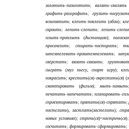
золотить-позолотить
;
валять-свалят
графить-разграфить
;
грузить-погрузит
вскипятить
;
клеить-поклеить
(
обои
);
кле
скроить
;
лепить-слепить
;
лепить-слепи
плыть-проплыть
(
дистанцию
);
полоскат
просомлить
;
стирать-постирать
;
тка
штемпелевать-проштемпелевать
;
штука
сверстать
;
вязать-связать
;
грунтовать
сыграть
(
муз пьесу
,
спорт игру
);
клеи
покрасить
;
крестить
(
ся
)
-окрестить
(
ся
)
(
смонтировать
(
фильм
);
мыть-помыть
печатать-напечатать
;
планировать-спл
спроектировать
;
прятать
(
ся
)
-спрятать
;
постелить
),
застлать
(
застелить
);
стра
новых условиях
);
стричь
(
ся
)
=постричь
(
ся
);
сосчитать
;
формировать-сформировать
;