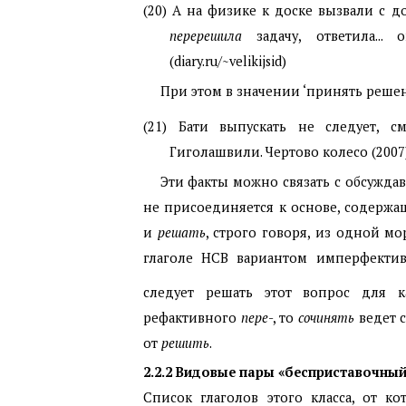
(20) А на физике к доске вызвали с д
перерешила
задачу, ответила...
(diary.ru/~velikijsid)
При этом в значении ‘принять решен
(21) Бати выпускать не следует, 
Гиголашвили. Чертово колесо (2007
Эти факты можно связать с обсужда
не присоединяется к основе, содерж
и
решать
, строго говоря, из одной м
глаголе НСВ вариантом имперфекти
следует решать этот вопрос для 
рефактивного
пере
-, то
сочинять
ведет 
от
решить
.
2.2.2
Видовые пары «бесприставочный 
Список глаголов этого класса, от к