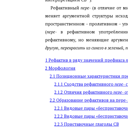
Рефактивный
пере
- (в отличие от 
меняет аргументной структуры исход
пространственном – пролативном – уп
(
пере
- в рефактивном употреблени
рефактивному, но меняющие аргумент
другую
,
перекрасить из синего в зеленый
,
п
1
Рефактив в ряду значений префикса
п
2
Морфология
2.1
Позиционные характеристики пре
2.1.1
Сходства рефактивного
пере
- 
2.1.2
Отличия рефактивного
пере
- 
2.2
Образование рефактивов на пере-
2.2.1
Видовые пары «бесприставочн
2.2.2
Видовые пары «бесприставочн
2.2.3
Приставочные глаголы СВ