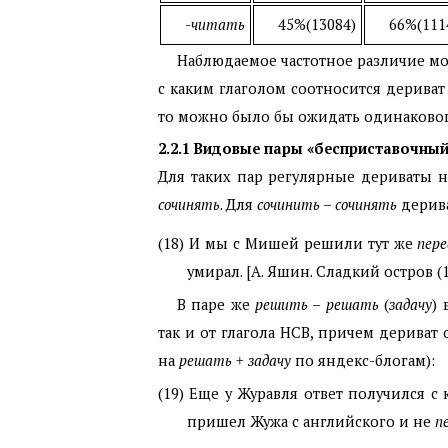
-читать
45%(13084)
66%(111
Наблюдаемое частотное различие мо
с каким глаголом соотносится дериват
то можно было бы ожидать одинаковог
2.2.1
Видовые пары «бесприставочный 
Для таких пар регулярные дериваты 
сочинять
. Для
сочинить
–
сочинять
дерива
(18) И мы с Мишей решили тут же
пер
умирал. [А. Яшин. Сладкий остров (1
В паре же
решить – решать
(
задачу
)
так и от глагола НСВ, причем дериват
на
решать + задачу
по яндекс-блогам):
(19) Еще у Журавля ответ получился с 
пришел Жужа с английского и не
п