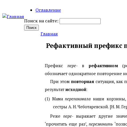
Оглавление
Поиск на сайте:
Главная
Рефактивный префикс п
Префикс
пере
- в
рефактивном
(ре
обозначает однократное повторение н
При этом
повторная
ситуация, как 
результат
исходной
:
(1)
Мама
перепаковала
наши корзины, о
сестры А. Н. Чеботаревской. [Н. М.
Реже
пере
- выражает другие знач
‘прочитать еще раз’,
перезвонить
‘позво