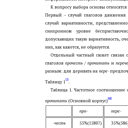
К вопросу выбора основы относятся 
Первый – случай глаголов движения
случай вариативности, представленн
синхронном уровне бесприставочн
допускающих такую вариативность, оче
них, как кажется, не образуется.
Отдельный частный сюжет связан с
глаголов
прочесть
/
прочитать
и
переч
разным: для деривата на
пере
- предпоч
[3]
Таблицу 1
.
Таблица
1. Частотное соотношение 
[4]
прочитать
(Основной корпус)
про-
пере-
-честь
55%(15807)
35%(586