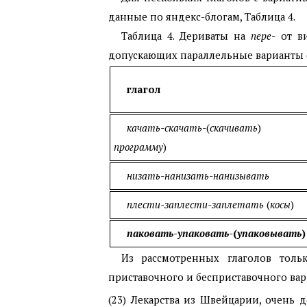
данные по яндекс-блогам, Таблица 4.
Таблица 4. Дериваты на
пере
- от в
допускающих параллельные варианты 
глагол
качать-скачать-
(
скачивать
)
программу
)
низать-нанизать-нанизывать
плести-заплести-заплетать
(
косы
)
паковать-упаковать-
(
упаковывать
)
Из рассмотренных глаголов тол
приставочного и бесприставочного вар
(23) Лекарства из Швейцарии, очень д