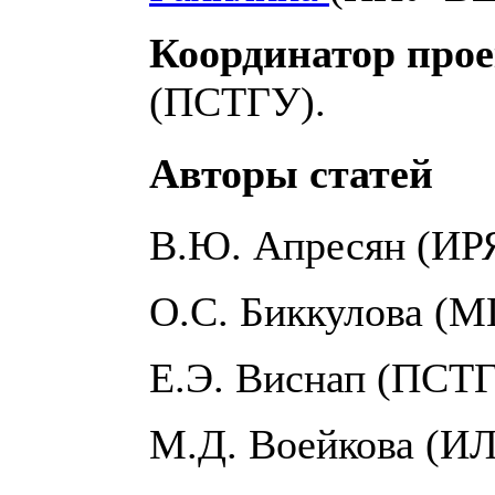
Координатор про
(ПСТГУ).
Авторы статей
В.Ю. Апресян (И
О.С. Биккулова (М
Е.Э. Виснап (ПСТ
М.Д. Воейкова (И