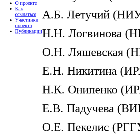
О проекте
Как
А.Б. Летучий (НИ
ссылаться
Участники
проекта
Н.Н. Логвинова 
Публикации
О.Н. Ляшевская (
Е.Н. Никитина (И
Н.К. Онипенко (И
Е.В. Падучева (В
О.Е. Пекелис (РГГ