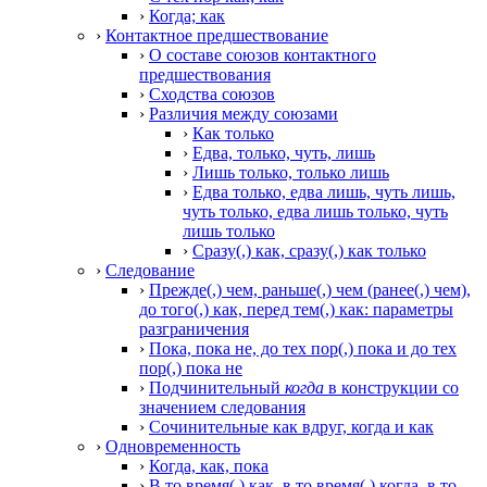
›
Когда; как
›
Контактное предшествование
›
О составе союзов контактного
предшествования
›
Сходства союзов
›
Различия между союзами
›
Как только
›
Едва, только, чуть, лишь
›
Лишь только, только лишь
›
Едва только, едва лишь, чуть лишь,
чуть только, едва лишь только, чуть
лишь только
›
Сразу(,) как, сразу(,) как только
›
Следование
›
Прежде(,) чем, раньше(,) чем (ранее(,) чем),
до того(,) как, перед тем(,) как: параметры
разграничения
›
Пока, пока не, до тех пор(,) пока и до тех
пор(,) пока не
›
Подчинительный
когда
в конструкции со
значением следования
›
Сочинительные как вдруг, когда и как
›
Одновременность
›
Когда, как, пока
›
В то время(,) как, в то время(,) когда, в то