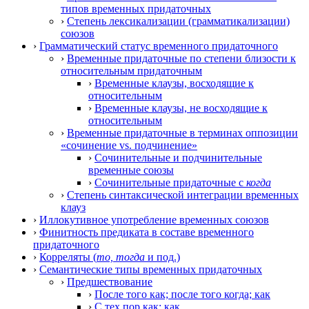
типов временных придаточных
›
Степень лексикализации (грамматикализации)
союзов
›
Грамматический статус временного придаточного
›
Временные придаточные по степени близости к
относительным придаточным
›
Временные клаузы, восходящие к
относительным
›
Временные клаузы, не восходящие к
относительным
›
Временные придаточные в терминах оппозиции
«сочинение vs. подчинение»
›
Сочинительные и подчинительные
временные союзы
›
Сочинительные придаточные с
когда
›
Степень синтаксической интеграции временных
клауз
›
Иллокутивное употребление временных союзов
›
Финитность предиката в составе временного
придаточного
›
Корреляты (
то, тогда
и под.)
›
Семантические типы временных придаточных
›
Предшествование
›
После того как; после того когда; как
›
С тех пор как; как