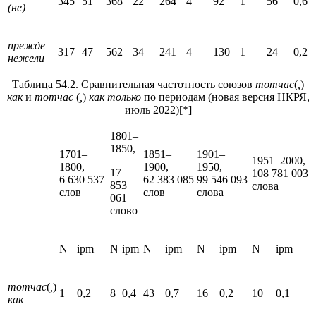
345
51
368
22
264
4
92
1
56
0,6
(не)
прежде
317
47
562
34
241
4
130
1
24
0,2
нежели
Таблица 54.2. Сравнительная частотность союзов
тотчас
(
,
)
как
и
тотчас
(
,
)
как только
по периодам (новая версия НКРЯ,
июль 2022)
[*]
1801–
1850,
1701–
1851–
1901–
1951–2000,
1800,
1900,
1950,
17
108 781 003
6 630 537
62 383 085
99 546 093
853
слова
слов
слов
слова
061
слово
N
ipm
N
ipm
N
ipm
N
ipm
N
ipm
тотчас
(
,
)
1
0,2
8
0,4
43
0,7
16
0,2
10
0,1
как