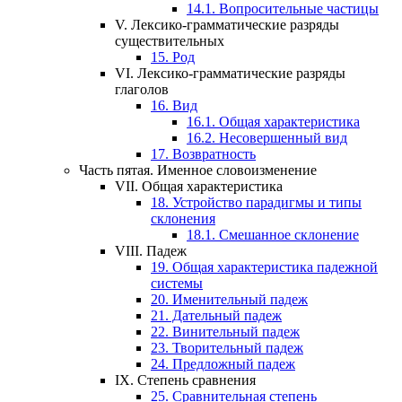
14.1.
Вопросительные частицы
V.
Лексико-грамматические разряды
существительных
15.
Род
VI.
Лексико-грамматические разряды
глаголов
16.
Вид
16.1.
Общая характеристика
16.2.
Несовершенный вид
17.
Возвратность
Часть пятая.
Именное словоизменение
VII.
Общая характеристика
18.
Устройство парадигмы и типы
склонения
18.1.
Смешанное склонение
VIII.
Падеж
19.
Общая характеристика падежной
системы
20.
Именительный падеж
21.
Дательный падеж
22.
Винительный падеж
23.
Творительный падеж
24.
Предложный падеж
IX.
Степень сравнения
25.
Сравнительная степень