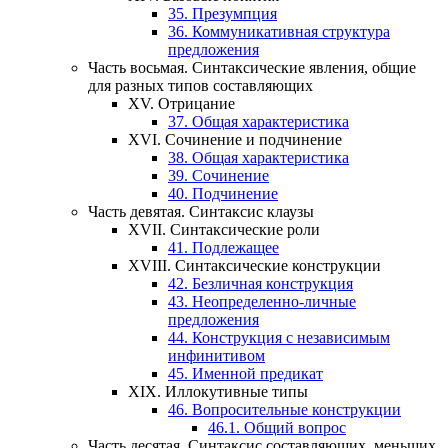
35.
Презумпция
36.
Коммуникативная структура
предложения
Часть восьмая.
Синтаксические явления, общие
для разных типов составляющих
XV.
Отрицание
37.
Общая характеристика
XVI.
Сочинение и подчинение
38.
Общая характеристика
39.
Сочинение
40.
Подчинение
Часть девятая.
Синтаксис клаузы
XVII.
Синтаксические роли
41.
Подлежащее
XVIII.
Синтаксические конструкции
42.
Безличная конструкция
43.
Неопределенно-личные
предложения
44.
Конструкция с независимым
инфинитивом
45.
Именной предикат
XIX.
Иллокутивные типы
46.
Вопросительные конструкции
46.1.
Общий вопрос
Часть десятая.
Синтаксис составляющих, меньших