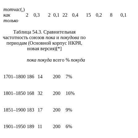
тотчас
(
,
)
как
2
0,3
2
0,1
22
0,4
15
0,2
8
0,1
только
Таблица 54.3. Сравнительная
частотность союзов
пока
и
покудова
по
периодам (Основной корпус НКРЯ,
новая версия)
[*]
пока
покуда
всего
%
покуда
1701–1800
186
14
200
7%
1801–1850
168
32
200
16%
1851–1900
183
17
200
9%
1901–1950
189
11
200
6%