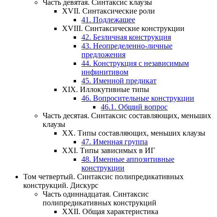
Часть девятая.
Синтаксис клаузы
XVII.
Синтаксические роли
41.
Подлежащее
XVIII.
Синтаксические конструкции
42.
Безличная конструкция
43.
Неопределенно-личные
предложения
44.
Конструкция с независимым
инфинитивом
45.
Именной предикат
XIX.
Иллокутивные типы
46.
Вопросительные конструкции
46.1.
Общий вопрос
Часть десятая.
Синтаксис составляющих, меньших
клаузы
XX.
Типы составляющих, меньших клаузы
47.
Именная группа
XXI.
Типы зависимых в ИГ
48.
Именные аппозитивные
конструкции
Том четвертый.
Синтаксис полипредикативных
конструкций. Дискурс
Часть одиннадцатая.
Синтаксис
полипредикативных конструкций
XXII.
Общая характеристика