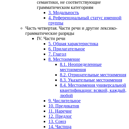
семантики, не соответствующие
грамматическим категориям
3.
Модальность
4.
Референциальный статус именной
группы
Часть четвертая.
Части речи и другие лексико-
грамматические разряды
IV.
Части речи
5.
Общая характеристика
6.
Прилагательное
7.
Глагол
8.
Местоимение
8.1.
Неопределенные
местоимения
8.2.
Отрицательные местоимения
8.3.
Указательные местоимения
8.4.
Местоимения универсальной
квантификации: всякий, каждый,
любой
9.
Числительное
10.
Предикатив
11.
Наречие
12.
Предлог
13.
Союз
14.
Частица