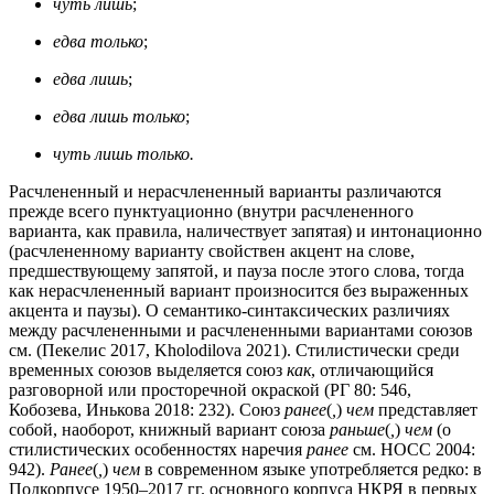
чуть лишь
;
едва только
;
едва лишь
;
едва лишь только
;
чуть лишь только.
Расчлененный и нерасчлененный варианты различаются
прежде всего пунктуационно (внутри расчлененного
варианта, как правила, наличествует запятая) и интонационно
(расчлененному варианту свойствен акцент на слове,
предшествующему запятой, и пауза после этого слова, тогда
как нерасчлененный вариант произносится без выраженных
акцента и паузы). О семантико-синтаксических различиях
между расчлененными и расчлененными вариантами союзов
см. (Пекелис 2017, Kholodilova 2021). Стилистически среди
временных союзов выделяется союз
как
, отличающийся
разговорной или просторечной окраской (РГ 80: 546,
Кобозева, Инькова 2018: 232). Союз
ранее
(
,
)
чем
представляет
собой, наоборот, книжный вариант союза
раньше
(
,
)
чем
(о
стилистических особенностях наречия
ранее
см. НОСС 2004:
942).
Ранее
(
,
)
чем
в современном языке употребляется редко: в
Подкорпусе 1950–2017 гг. основного корпуса НКРЯ в первых