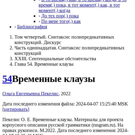
время(,) пока, в тот момент(,) как, в тот
момент(,) когда
›
До тех пор(,) пока
›
По мере того(,) как
›
Библиография
Том четвертый. Синтаксис полипредикативных
конструкций. Дискурс
Часть одиннадцатая. Синтаксис полипредикативных
конструкций
XXIII. Сентенциальные обстоятельства
Глава 54. Временные клаузы
54
Временные клаузы
Ольга Евгеньевна Пекелис
,
2022
Дата последнего изменения файла: 2024-04-07 15:25:40 MSK
[цитировать]
Пекелис О. Е.
Временные клаузы.
Материалы для проекта
корпусного описания русской грамматики (rusgram.ru). На
правах рукописи. М.
2022.
Дата последнего изменения: 2024-