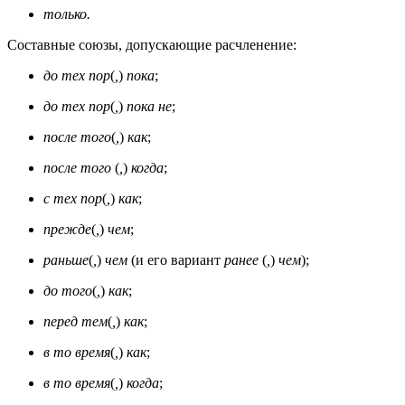
только.
Составные союзы, допускающие расчленение:
до тех пор
(
,
)
пока
;
до тех пор
(
,
)
пока не
;
после того
(
,
)
как
;
после того
(
,
)
когда
;
с тех пор
(
,
)
как
;
прежде
(
,
)
чем
;
раньше
(
,
)
чем
(и его вариант
ранее
(
,
)
чем
);
до того
(
,
)
как
;
перед тем
(
,
)
как
;
в то время
(
,
)
как
;
в то время
(
,
)
когда
;