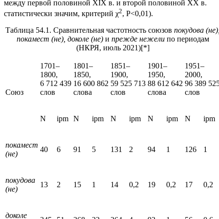
между первой половиной XIX в. и второй половиной XX в.
2
статистически значим, критерий χ
, P<0,01).
Таблица 54.1. Сравнительная частотность союзов
покудова (не)
покамест (не), доколе (не)
и
прежде нежели
по периодам
(НКРЯ, июль 2021)
[*]
1701–
1801–
1851–
1901–
1951–
1800,
1850,
1900,
1950,
2000,
6 712 439
16 600 862
59 525 713
88 612 642
96 389 52
Союз
слов
слова
слов
слова
слов
N
ipm
N
ipm
N
ipm
N
ipm
N
ipm
покамест
40
6
91
5
131
2
94
1
126
1
(не)
покудова
13
2
15
1
14
0,2
19
0,2
17
0,2
(не)
доколе