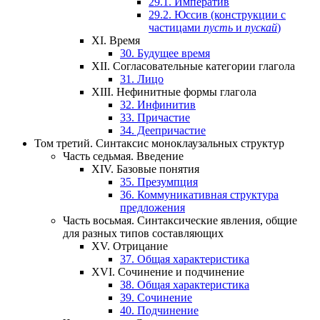
29.1.
Императив
29.2.
Юссив (конструкции с
частицами
пусть
и
пускай
)
XI.
Время
30.
Будущее время
XII.
Согласовательные категории глагола
31.
Лицо
XIII.
Нефинитные формы глагола
32.
Инфинитив
33.
Причастие
34.
Деепричастие
Том третий.
Синтаксис моноклаузальных структур
Часть седьмая.
Введение
XIV.
Базовые понятия
35.
Презумпция
36.
Коммуникативная структура
предложения
Часть восьмая.
Синтаксические явления, общие
для разных типов составляющих
XV.
Отрицание
37.
Общая характеристика
XVI.
Сочинение и подчинение
38.
Общая характеристика
39.
Сочинение
40.
Подчинение