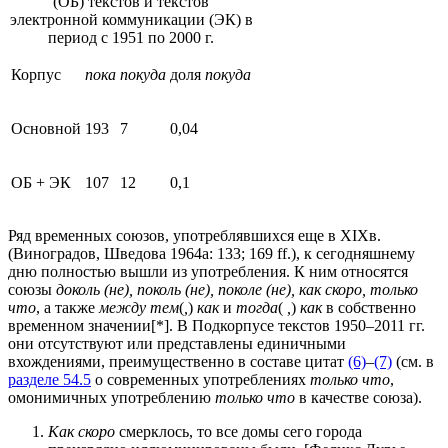
(ОБ) текстов и текстов
электронной коммуникации (ЭК) в
период с 1951 по 2000 г.
Корпус
пока
покуда
доля
покуда
Основной
193
7
0,04
ОБ + ЭК
107
12
0,1
Ряд временных союзов, употреблявшихся еще в XIXв.
(Виноградов, Шведова 1964а: 133; 169 ff.), к сегодняшнему
дню полностью вышли из употребления. К ним относятся
союзы
доколь (не), поколь (не), поколе (не), как скоро, только
что
, а
также
между тем
(
,
)
как
и
тогда
(
,
)
как
в собственно
временном значении
[*]
. В Подкорпусе текстов 1950–2011 гг.
они отсутствуют или представлены единичными
вхождениями, преимущественно в составе цитат
(6)
–
(7)
(см. в
разделе 54.5
о современных употреблениях
только что
,
омонимичных употреблению
только что
в качестве союза).
Как скоро
смерклось, то все домы сего города