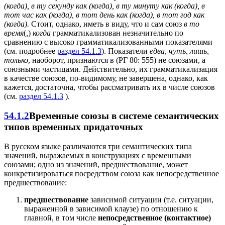
(когда), в ту секунду как (когда), в ту минуту как (когда), в
тот час как (когда), в тот день как (когда), в тот год как
(когда).
Стоит, однако, иметь в виду, что и сам союз
в то
время
(
,
)
когда
грамматикализован незначительно по
сравнению с высоко грамматикализованными показателями
(см. подробнее
раздел 54.1.3
). Показатели
едва, чуть, лишь,
только
, наоборот, признаются в (РГ 80: 555) не союзами, а
союзными частицами. Действительно, их грамматикализация
в качестве союзов, по-видимому, не завершена, однако, как
кажется, достаточна, чтобы рассматривать их в числе союзов
(см.
раздел 54.1.3
).
54.1.2
Временные союзы в системе семантических
типов временных придаточных
В русском языке различаются три семантических типа
значений, выражаемых в конструкциях с временными
союзами; одно из значений, предшествование, может
конкретизироваться посредством союза как непосредственное
предшествование:
предшествование
зависимой ситуации (т.е. ситуации,
выраженной в зависимой клаузе) по отношению к
главной, в том числе
непосредственное (контактное)