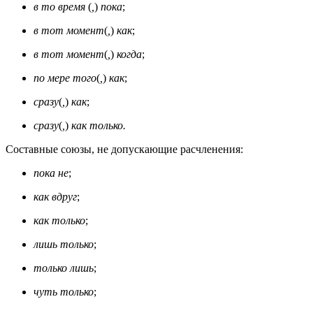
в то время
(
,
)
пока
;
в тот момент
(
,
)
как
;
в тот момент
(
,
)
когда
;
по мере того
(
,
)
как
;
сразу
(
,
)
как
;
сразу
(
,
)
как только.
Составные союзы, не допускающие расчленения:
пока не
;
как вдруг
;
как только
;
лишь только
;
только лишь
;
чуть только
;