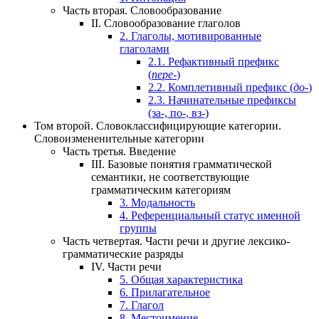
Часть вторая.
Словообразование
II.
Словообразование глаголов
2.
Глаголы, мотивированные
глаголами
2.1.
Рефактивный префикс
(
пере-
)
2.2.
Комплетивный префикс (
до-
)
2.3.
Начинательные префиксы
(за-, по-, вз-)
Том второй.
Словоклассифицирующие категории.
Словоизмененительные категории
Часть третья.
Введение
III.
Базовые понятия грамматической
семантики, не соответствующие
грамматическим категориям
3.
Модальность
4.
Референциальный статус именной
группы
Часть четвертая.
Части речи и другие лексико-
грамматические разряды
IV.
Части речи
5.
Общая характеристика
6.
Прилагательное
7.
Глагол
8.
Местоимение