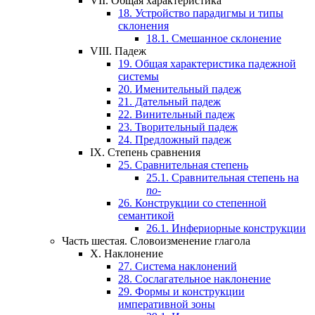
VII.
Общая характеристика
18.
Устройство парадигмы и типы
склонения
18.1.
Смешанное склонение
VIII.
Падеж
19.
Общая характеристика падежной
системы
20.
Именительный падеж
21.
Дательный падеж
22.
Винительный падеж
23.
Творительный падеж
24.
Предложный падеж
IX.
Степень сравнения
25.
Сравнительная степень
25.1.
Сравнительная степень на
по-
26.
Конструкции со степенной
семантикой
26.1.
Инфериорные конструкции
Часть шестая.
Словоизменение глагола
X.
Наклонение
27.
Система наклонений
28.
Сослагательное наклонение
29.
Формы и конструкции
императивной зоны