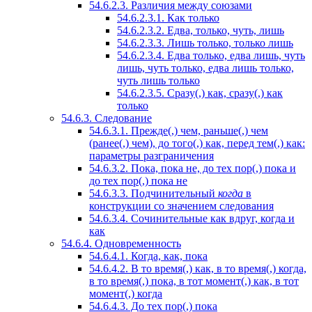
54.6.2.3.
Различия между союзами
54.6.2.3.1.
Как только
54.6.2.3.2.
Едва, только, чуть, лишь
54.6.2.3.3.
Лишь только, только лишь
54.6.2.3.4.
Едва только, едва лишь, чуть
лишь, чуть только, едва лишь только,
чуть лишь только
54.6.2.3.5.
Сразу(,) как, сразу(,) как
только
54.6.3.
Следование
54.6.3.1.
Прежде(,) чем, раньше(,) чем
(ранее(,) чем), до того(,) как, перед тем(,) как:
параметры разграничения
54.6.3.2.
Пока, пока не, до тех пор(,) пока и
до тех пор(,) пока не
54.6.3.3.
Подчинительный
когда
в
конструкции со значением следования
54.6.3.4.
Сочинительные как вдруг, когда и
как
54.6.4.
Одновременность
54.6.4.1.
Когда, как, пока
54.6.4.2.
В то время(,) как, в то время(,) когда,
в то время(,) пока, в тот момент(,) как, в тот
момент(,) когда
54.6.4.3.
До тех пор(,) пока