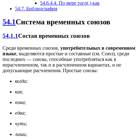
54.6.4.4.
По мере того(,) как
54.7.
Библиография
54.1
Система временных союзов
54.1.1
Состав временных союзов
Среди временных союзов,
употребительных в современном
языке
, выделяются простые и составные (см. Союз), среди
последних — союзы, способные употребляться как в
нерасчлененном, так и в расчлененном вариантах, и не
допускающие расчленения. Простые союзы:
когда
;
как
;
пока
;
едва
;
чуть
;
лишь
;