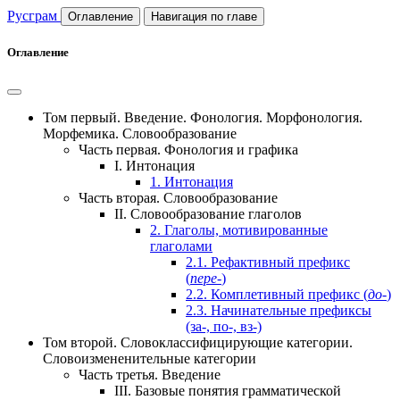
Русграм
Оглавление
Навигация по главе
Оглавление
Том первый.
Введение. Фонология. Морфонология.
Морфемика. Словообразование
Часть первая.
Фонология и графика
I.
Интонация
1.
Интонация
Часть вторая.
Словообразование
II.
Словообразование глаголов
2.
Глаголы, мотивированные
глаголами
2.1.
Рефактивный префикс
(
пере-
)
2.2.
Комплетивный префикс (
до-
)
2.3.
Начинательные префиксы
(за-, по-, вз-)
Том второй.
Словоклассифицирующие категории.
Словоизмененительные категории
Часть третья.
Введение
III.
Базовые понятия грамматической