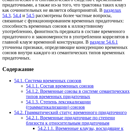
придаточными, а также из-за того, что трактовка таких клауз
как сочинительных не является общепринятой. В
разделах
54.3
,
54.4
и
54.5
рассмотрены более частные вопросы,
связанные с функционированием временных придаточных:
способность временных союзов к иллокутивному
употреблению, финитность предиката в составе временного
придаточного и закономерности в употреблении коррелятов в
главной клаузе временной конструкции. В
разделе 54.6.1
уточнены признаки, определяющие конкуренцию временных
союзов внутри каждого из семантических типов временных
придаточных.
Содержание
54.1.
Система временных союзов
54.1.1.
Состав временных союзов
54.1.2.
Временные союзы в системе семантических
типов временных придаточных
54.1.3.
Степень лексикализации
(грамматикализации) союзов
54.2.
Грамматический статус временного придаточного
54.2.1.
Временные придаточные по степени
близости к относительным придаточным
54.2.1.1.
Временные клаузы, восходящие к