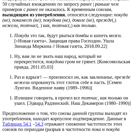
50 случайных вхождениях по запросу
ранее
|
раньше чем
примеров с
ранее
не оказалось
.
К временным союзам,
выходящим из употребления
, относятся следующие:
покуда
(не), покамест (не), покудова (не), доколе (не), прежде
(
,
)
нежели, тотчас
(
,
)
как, тотчас
(
,
)
как только.
Покуда
это так, будут рваться бомбы и кипеть мозги.
[«Новая газета». Защищая права Господни. Ушла
Зинаида Миркина // Новая газета, 2018.09.22]
Ну, вам ли не знать наш народ, который не
перекрестится,
покудова
гром не грянет. [Комсомольская
правда, 2011.05.03]
Раз и вдрызг! ― произносил он, как заклинанье,
прежде
нежели
опрокинуть этот глоток себе в пасть. [Семен
Лунгин. Виденное наяву (1989–1996)]
Излишне говорить, я прочел все
тотчас, как только
он
ушел. [Эдвард Радзинский. Наш Декамерон (1980–1990)]
Предположение о том, что союзы данной группы выходят из
употребления, находит корпусное подтверждение. Данные в
Таблицах 54.1
–
54.3
отражают снижение частотности этих
союзов по периодам (разрыв в частотности
пока
и
покуда