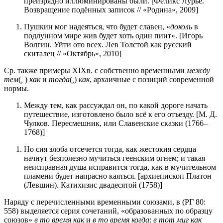
преизрядно иллюминированы были. [Феликс Лурье.
Возвращение подённых записок // «Родина», 2009]
Пушкин мог надеяться, что будет славен, «
доколь
в
подлунном мире жив будет хоть один пиит». [Игорь
Волгин. Уйти ото всех. Лев Толстой как русский
скиталец // «Октябрь», 2010]
Ср. также примеры XIXв. с собственно временными
между
тем
(
,
)
как
и
тогда
(
,
)
как
, архаичные с позиций современной
нормы.
Между тем, как рассуждал он, по какой дороге начать
путешествие, изготовлено было всё к его отъезду. [М. Д.
Чулков. Пересмешник, или Славенские сказки (1766–
1768)]
Но сия злоба отсечется тогда, как жестокия сердца
начнут безполезно мучиться геенским огнем; и такая
неисправная душа исправится тогда, как в мучительном
пламени будет напрасно каяться. [архиепископ Платон
(Левшин). Катихизис двадесятой (1758)]
Наряду с перечисленными временными союзами, в (РГ 80:
558) выделяется серия сочетаний, «образованных по образцу
союзов»
в то время как
и
в то время когда
:
в тот миг как