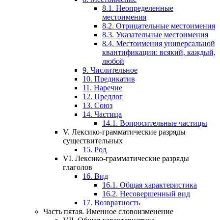
8.1.
Неопределенные
местоимения
8.2.
Отрицательные местоимения
8.3.
Указательные местоимения
8.4.
Местоимения универсальной
квантификации: всякий, каждый,
любой
9.
Числительное
10.
Предикатив
11.
Наречие
12.
Предлог
13.
Союз
14.
Частица
14.1.
Вопросительные частицы
V.
Лексико-грамматические разряды
существительных
15.
Род
VI.
Лексико-грамматические разряды
глаголов
16.
Вид
16.1.
Общая характеристика
16.2.
Несовершенный вид
17.
Возвратность
Часть пятая.
Именное словоизменение