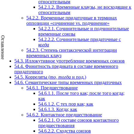
относительным
54.2.1.2.
Временные клаузы, не восходящие к
относительным
54.2.2.
Временные придаточные в терминах
оппозиции «сочинение vs. подчинение»
54.2.2.1.
Сочинительные и подчинительные
временные союзы
Оглавление
54.2.2.2.
Сочинительные придаточные с
когда
54.2.3.
Степень синтаксической интеграции
временных клауз
54.3.
Иллокутивное употребление временных союзов
54.4.
Финитность предиката в составе временного
придаточного
54.5.
Корреляты (
то, тогда
и под.)
54.6.
Семантические типы временных придаточных
54.6.1.
Предшествование
54.6.1.1.
После того как; после того когда;
как
54.6.1.2.
С тех пор как; как
54.6.1.3.
Когда; как
54.6.2.
Контактное предшествование
54.6.2.1.
О составе союзов контактного
предшествования
54.6.2.2.
Сходства союзов