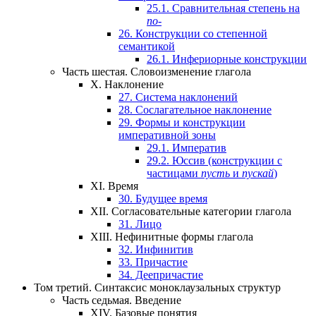
25.1.
Сравнительная степень на
по-
26.
Конструкции со степенной
семантикой
26.1.
Инфериорные конструкции
Часть шестая.
Словоизменение глагола
X.
Наклонение
27.
Система наклонений
28.
Сослагательное наклонение
29.
Формы и конструкции
императивной зоны
29.1.
Императив
29.2.
Юссив (конструкции с
частицами
пусть
и
пускай
)
XI.
Время
30.
Будущее время
XII.
Согласовательные категории глагола
31.
Лицо
XIII.
Нефинитные формы глагола
32.
Инфинитив
33.
Причастие
34.
Деепричастие
Том третий.
Синтаксис моноклаузальных структур
Часть седьмая.
Введение
XIV.
Базовые понятия