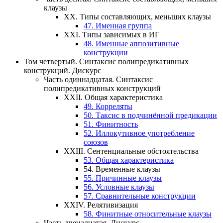
клаузы
XX.
Типы составляющих, меньших клаузы
47.
Именная группа
XXI.
Типы зависимых в ИГ
48.
Именные аппозитивные
конструкции
Том четвертый.
Синтаксис полипредикативных
конструкций. Дискурс
Часть одиннадцатая.
Синтаксис
полипредикативных конструкций
XXII.
Общая характеристика
49.
Корреляты
50.
Таксис в подчинённой предикации
51.
Финитность
52.
Иллокутивное употребление
союзов
XXIII.
Сентенциальные обстоятельства
53.
Общая характеристика
54.
Временные клаузы
55.
Причинные клаузы
56.
Условные клаузы
57.
Сравнительные конструкции
XXIV.
Релятивизация
58.
Финитные относительные клаузы
Часть двенадцатая.
Дискурс