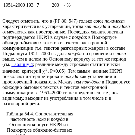
1951–2000
193
7
200
4%
Следует отметить, что в (РГ 80: 547) только союз
покамест
характеризуется как устаревший, тогда как
покуда
и
покудова
отмечаются как просторечные. Последняя характеристика
подтверждается НКРЯ в случае с
покуда
: в Подкорпусе
обиходно-бытовых текстов и текстов электронной
коммуникации (т.е. текстов разговорных жанров) в составе
Подкорпуса 1951–2000 гг.
доля
покуда
по сравнению с
пока
выше, чем в целом по Основному корпусу за тот же период
(см.
Таблицу 4
; различие между строками статистически
2
значимо, критерий χ
, P<0,05). Тем самым, данные НКРЯ
позволяют интерпретировать
покуда
как устаревший и
просторечный показатель. Между тем
покудова
в Подкорпусе
обиходно-бытовых текстов и текстов электронной
коммуникации за 1951–2000 гг. не представлен, т.е., по-
видимому, выходит из употребления в том числе и в
разговорной речи.
Таблица 54.4. Сопоставительная
частотность
пока
и
покуда
в
Основном корпусе НКРЯ и в
Подкорпусе обиходно-бытовых